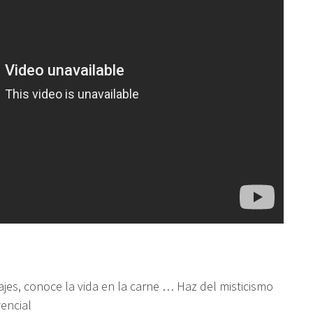
ajes, conoce la vida en la carne … Haz del
misticismo
encial