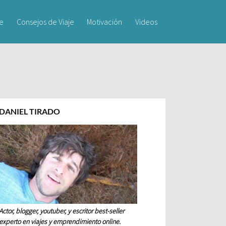
je
Consejos de Viaje
Motivación
Videos
DANIEL TIRADO
Actor, blogger, youtuber, y escritor best-seller
experto en viajes y emprendimiento online.