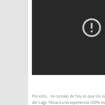
Por esto,
mi consejo de hoy es que los vi
del Lago Titicaca
una experiencia 100% viv