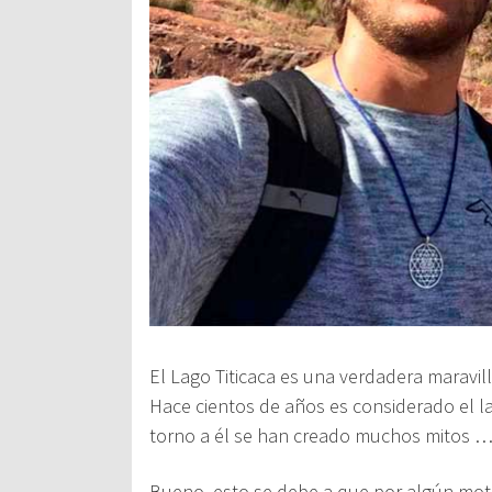
El
Lago Titicaca
es una verdadera maravill
Hace cientos de años es considerado el la
torno a él se han creado muchos mitos …
Bueno, esto se debe a que por algún moti