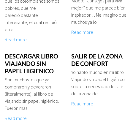
vídeo: “Consejos para vivir
que los colombianos somos
mejor” que me parece bien
pobres, que me
inspirador… Me imagino que
pareció bastante
muchos ya lo
interesante, el cual recibió
en el
Read more
Read more
DESCARGAR LIBRO
SALIR DE LA ZONA
VIAJANDO SIN
DE CONFORT
PAPEL HIGIENICO
Yo hablo mucho en mi libro
Viajando sin papel higiénico
Son muchos los que ya
sobre la necesidad de salir
compraron y devoraron
de la zona de
(literalmente), al libro de
Viajando sin papel higiénico.
Read more
Fueron mas
Read more