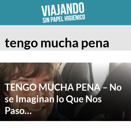
Skip
to
content
tengo mucha pena
TENGO MUCHA PENA – No
se Imaginan lo Que Nos
Paso…