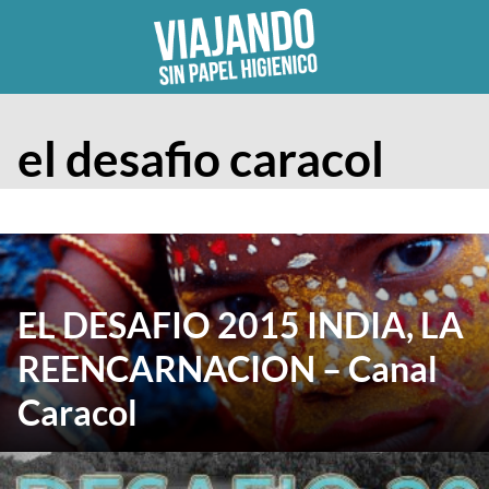
Skip
to
content
el desafio caracol
EL DESAFIO 2015 INDIA, LA
REENCARNACION – Canal
Caracol