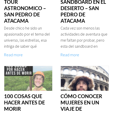
TOUR
SANDBOARD EN EL
ASTRONOMICO –
DESIERTO – SAN
SAN PEDRO DE
PEDRO DE
ATACAMA
ATACAMA
Desde chico he sido un
Cada vez son menos las
apasionado por el tema del
actividades de aventura que
universo, las estrellas, esa
me faltan por probar, pero
intriga de saber qué
esta del sandboard en
Read more
Read more
100 COSAS QUE
CÓMO CONOCER
HACER ANTES DE
MUJERES EN UN
MORIR
VIAJE DE