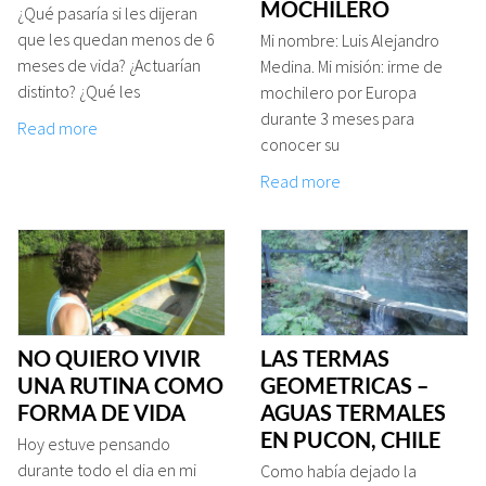
MOCHILERO
¿Qué pasaría si les dijeran
que les quedan menos de 6
Mi nombre: Luis Alejandro
meses de vida? ¿Actuarían
Medina. Mi misión: irme de
distinto? ¿Qué les
mochilero por Europa
durante 3 meses para
Read more
conocer su
Read more
NO QUIERO VIVIR
LAS TERMAS
UNA RUTINA COMO
GEOMETRICAS –
FORMA DE VIDA
AGUAS TERMALES
EN PUCON, CHILE
Hoy estuve pensando
durante todo el dia en mi
Como había dejado la